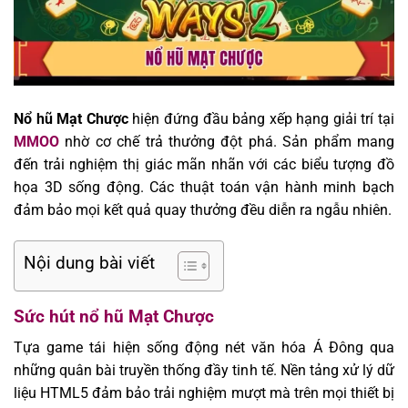
Nổ hũ Mạt Chược
hiện đứng đầu bảng xếp hạng giải trí tại
MMOO
nhờ cơ chế trả thưởng đột phá. Sản phẩm mang
đến trải nghiệm thị giác mãn nhãn với các biểu tượng đồ
họa 3D sống động. Các thuật toán vận hành minh bạch
đảm bảo mọi kết quả quay thưởng đều diễn ra ngẫu nhiên.
Nội dung bài viết
Sức hút nổ hũ Mạt Chược
Tựa game tái hiện sống động nét văn hóa Á Đông qua
những quân bài truyền thống đầy tinh tế. Nền tảng xử lý dữ
liệu HTML5 đảm bảo trải nghiệm mượt mà trên mọi thiết bị