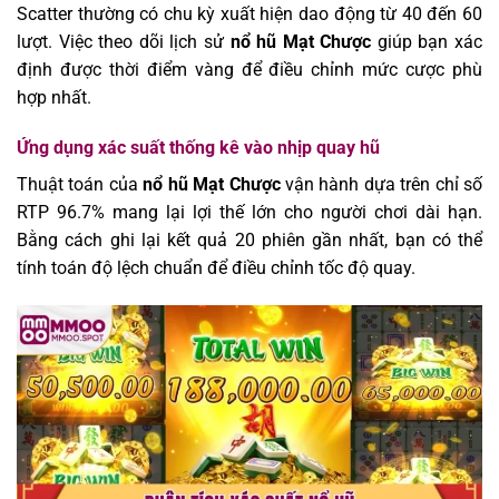
Scatter thường có chu kỳ xuất hiện dao động từ 40 đến 60
lượt. Việc theo dõi lịch sử
nổ hũ Mạt Chược
giúp bạn xác
định được thời điểm vàng để điều chỉnh mức cược phù
hợp nhất.
Ứng dụng xác suất thống kê vào nhịp quay hũ
Thuật toán của
nổ hũ Mạt Chược
vận hành dựa trên chỉ số
RTP 96.7% mang lại lợi thế lớn cho người chơi dài hạn.
Bằng cách ghi lại kết quả 20 phiên gần nhất, bạn có thể
tính toán độ lệch chuẩn để điều chỉnh tốc độ quay.