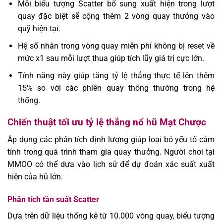
Mỗi biểu tượng Scatter bổ sung xuất hiện trong lượt
quay đặc biệt sẽ cộng thêm 2 vòng quay thưởng vào
quỹ hiện tại.
Hệ số nhân trong vòng quay miễn phí không bị reset về
mức x1 sau mỗi lượt thua giúp tích lũy giá trị cực lớn.
Tính năng này giúp tăng tỷ lệ thắng thực tế lên thêm
15% so với các phiên quay thông thường trong hệ
thống.
Chiến thuật tối ưu tỷ lệ thắng nổ hũ Mạt Chược
Áp dụng các phân tích định lượng giúp loại bỏ yếu tố cảm
tính trong quá trình tham gia quay thưởng. Người chơi tại
MMOO có thể dựa vào lịch sử để dự đoán xác suất xuất
hiện của hũ lớn.
Phân tích tần suất Scatter
Dựa trên dữ liệu thống kê từ 10.000 vòng quay, biểu tượng