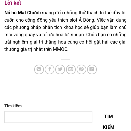
Lời kết
Nổ hũ Mạt Chược
mang đến những thử thách trí tuệ đầy lôi
cuốn cho cộng đồng yêu thích slot Á Đông. Việc vận dụng
các phương pháp phân tích khoa học sẽ giúp bạn làm chủ
mọi vòng quay và tối ưu hóa lợi nhuận. Chúc bạn có những
trải nghiệm giải trí thăng hoa cùng cơ hội gặt hái các giải
thưởng giá trị nhất trên
MMOO
.
Tìm kiếm
TÌM
KIẾM