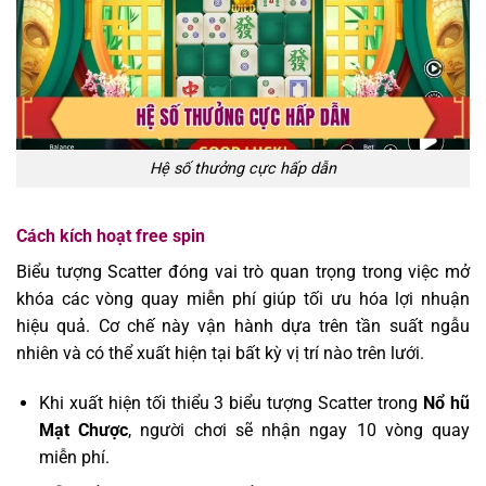
Hệ số thưởng cực hấp dẫn
Cách kích hoạt free spin
Biểu tượng Scatter đóng vai trò quan trọng trong việc mở
khóa các vòng quay miễn phí giúp tối ưu hóa lợi nhuận
hiệu quả. Cơ chế này vận hành dựa trên tần suất ngẫu
nhiên và có thể xuất hiện tại bất kỳ vị trí nào trên lưới.
Khi xuất hiện tối thiểu 3 biểu tượng Scatter trong
Nổ hũ
Mạt Chược
, người chơi sẽ nhận ngay 10 vòng quay
miễn phí.