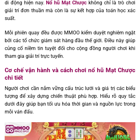
di động hiện nay.
Nổ hũ Mạt Chược
không chỉ là trò chơi
giải trí đơn thuần mà còn là sự kết hợp của toán học xác
suất.
Mỗi phiên quay đều được
MMOO
kiểm duyệt nghiêm ngặt
bởi các tổ chức giám sát hàng đầu thế giới. Điều này giúp
củng cố niềm tin tuyệt đối cho cộng đồng người chơi khi
tham gia giải trí trực tuyến.
Cơ chế vận hành và cách chơi nổ hũ Mạt Chược
chi tiết
Người chơi cần nắm vững cấu trúc lưới và giá trị các biểu
tượng để xây dựng chiến thuật phù hợp. Hiểu rõ quy tắc
dưới đây giúp bạn tối ưu hóa thời gian và nguồn lực trong
mỗi ván đấu.