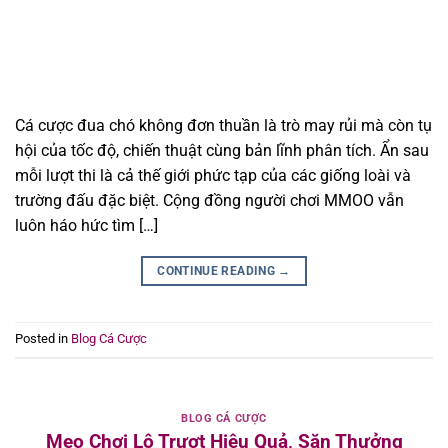
Cá cược đua chó không đơn thuần là trò may rủi mà còn tụ
hội của tốc độ, chiến thuật cùng bản lĩnh phân tích. Ẩn sau
mỗi lượt thi là cả thế giới phức tạp của các giống loài và
trường đấu đặc biệt. Cộng đồng người chơi MMOO vẫn
luôn háo hức tìm […]
CONTINUE READING
→
Posted in
Blog Cá Cược
BLOG CÁ CƯỢC
Mẹo Chơi Lô Trượt Hiệu Quả, Săn Thưởng