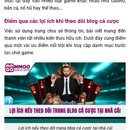
thức tại đây vào nhiều loại game khác nhau như casino,
bắn cá, nổ hũ hay thể thao,…
Điểm qua các lợi ích khi theo dõi blog cá cược
Việc sử dụng trang chia sẻ thông tin, bài viết mang đến
thành viên rất nhiều kiến thức hữu ích. Dưới đây cùng điểm
qua một vài ưu điểm nổi trội khi truy cập danh mục trước
lúc chơi game.
Lợi ích nếu theo dõi trang blog cá cược tại nhà cái