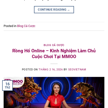
CONTINUE READING
→
Posted in
Blog Cá Cược
BLOG CÁ CƯỢC
Rồng Hổ Online – Kinh Nghiệm Làm Chủ
Cuộc Chơi Tại MMOO
POSTED ON
THÁNG 2 16, 2026
BY
SEOVIETNAM
16
Th2