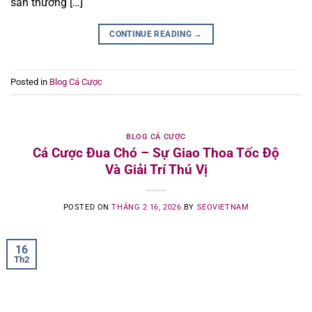
săn thưởng […]
CONTINUE READING
→
Posted in
Blog Cá Cược
BLOG CÁ CƯỢC
Cá Cược Đua Chó – Sự Giao Thoa Tốc Độ
Và Giải Trí Thú Vị
POSTED ON
THÁNG 2 16, 2026
BY
SEOVIETNAM
16
Th2