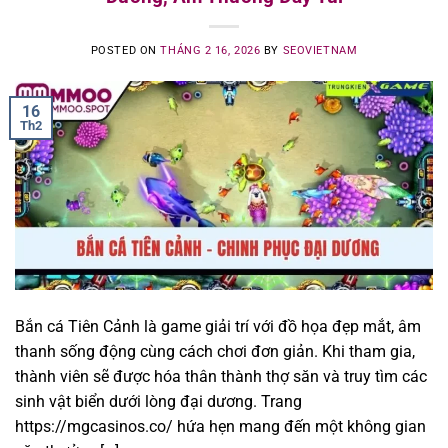
POSTED ON
THÁNG 2 16, 2026
BY
SEOVIETNAM
16
Th2
Bắn cá Tiên Cảnh là game giải trí với đồ họa đẹp mắt, âm
thanh sống động cùng cách chơi đơn giản. Khi tham gia,
thành viên sẽ được hóa thân thành thợ săn và truy tìm các
sinh vật biển dưới lòng đại dương. Trang
https://mgcasinos.co/ hứa hẹn mang đến một không gian