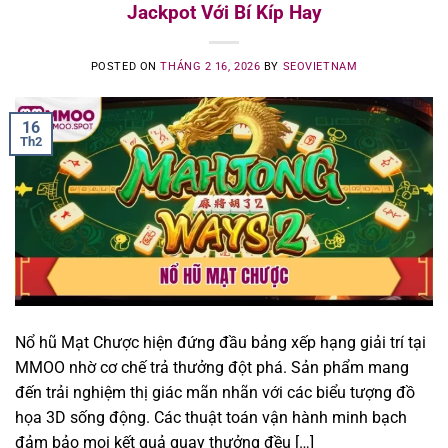
Jackpot Với Bí Kíp Hay
POSTED ON
THÁNG 2 16, 2026
BY
SEOVIETNAM
16
Th2
Nổ hũ Mạt Chược hiện đứng đầu bảng xếp hạng giải trí tại
MMOO nhờ cơ chế trả thưởng đột phá. Sản phẩm mang
đến trải nghiệm thị giác mãn nhãn với các biểu tượng đồ
họa 3D sống động. Các thuật toán vận hành minh bạch
đảm bảo mọi kết quả quay thưởng đều […]