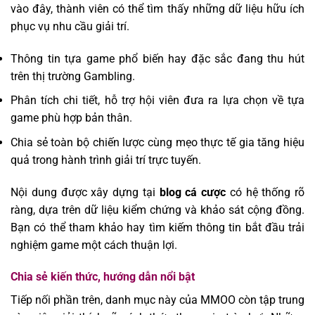
vào đây, thành viên có thể tìm thấy những dữ liệu hữu ích
phục vụ nhu cầu giải trí.
Thông tin tựa game phổ biến hay đặc sắc đang thu hút
trên thị trường Gambling.
Phân tích chi tiết, hỗ trợ hội viên đưa ra lựa chọn về tựa
game phù hợp bản thân.
Chia sẻ toàn bộ chiến lược cùng mẹo thực tế gia tăng hiệu
quả trong hành trình giải trí trực tuyến.
Nội dung được xây dựng tại
blog cá cược
có hệ thống rõ
ràng, dựa trên dữ liệu kiểm chứng và khảo sát cộng đồng.
Bạn có thể tham khảo hay tìm kiếm thông tin bắt đầu trải
nghiệm game một cách thuận lợi.
Chia sẻ kiến thức, hướng dẫn nổi bật
Tiếp nối phần trên, danh mục này của MMOO còn tập trung