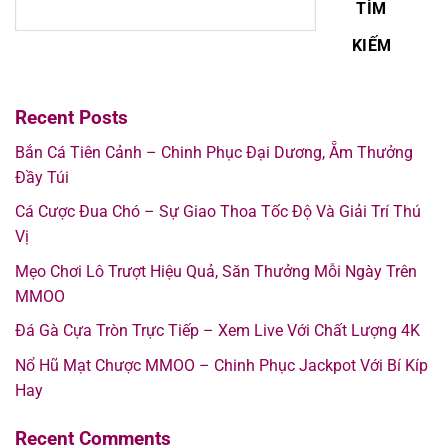
TÌM
KIẾM
Recent Posts
Bắn Cá Tiên Cảnh – Chinh Phục Đại Dương, Ẵm Thưởng
Đầy Túi
Cá Cược Đua Chó – Sự Giao Thoa Tốc Độ Và Giải Trí Thú
Vị
Mẹo Chơi Lô Trượt Hiệu Quả, Săn Thưởng Mỗi Ngày Trên
MMOO
Đá Gà Cựa Tròn Trực Tiếp – Xem Live Với Chất Lượng 4K
Nổ Hũ Mạt Chược MMOO – Chinh Phục Jackpot Với Bí Kíp
Hay
Recent Comments