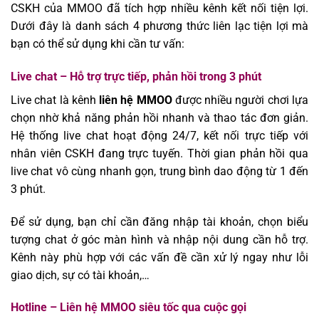
CSKH của
MMOO
đã tích hợp nhiều kênh kết nối tiện lợi.
Dưới đây là danh sách 4 phương thức liên lạc tiện lợi mà
bạn có thể sử dụng khi cần tư vấn:
Live chat – Hỗ trợ trực tiếp, phản hồi trong 3 phút
Live chat là kênh
liên hệ MMOO
được nhiều người chơi lựa
chọn nhờ khả năng phản hồi nhanh và thao tác đơn giản.
Hệ thống live chat hoạt động 24/7, kết nối trực tiếp với
nhân viên CSKH đang trực tuyến. Thời gian phản hồi qua
live chat vô cùng nhanh gọn, trung bình dao động từ 1 đến
3 phút.
Để sử dụng, bạn chỉ cần đăng nhập tài khoản, chọn biểu
tượng chat ở góc màn hình và nhập nội dung cần hỗ trợ.
Kênh này phù hợp với các vấn đề cần xử lý ngay như lỗi
giao dịch, sự có tài khoản,…
Hotline – Liên hệ MMOO siêu tốc qua cuộc gọi