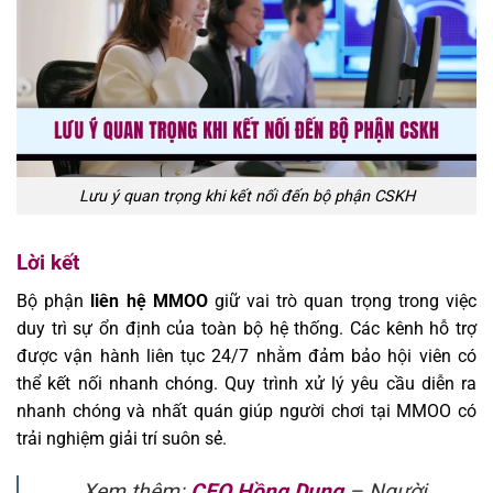
Lưu ý quan trọng khi kết nối đến bộ phận CSKH
Lời kết
Bộ phận
liên hệ MMOO
giữ vai trò quan trọng trong việc
duy trì sự ổn định của toàn bộ hệ thống. Các kênh hỗ trợ
được vận hành liên tục 24/7 nhằm đảm bảo hội viên có
thể kết nối nhanh chóng. Quy trình xử lý yêu cầu diễn ra
nhanh chóng và nhất quán giúp người chơi tại MMOO có
trải nghiệm giải trí suôn sẻ.
Xem thêm:
CEO Hồng Dung
– Người