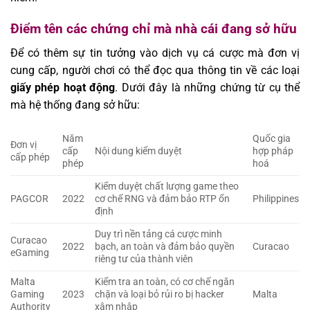
Điểm tên các chứng chỉ mà nhà cái đang sở hữu
Để có thêm sự tin tưởng vào dịch vụ cá cược mà đơn vị
cung cấp, người chơi có thể đọc qua thông tin về các loại
giấy phép hoạt động
. Dưới đây là những chứng từ cụ thể
mà hệ thống đang sở hữu:
Năm
Quốc gia
Đơn vị
cấp
Nội dung kiểm duyệt
hợp pháp
cấp phép
phép
hoá
Kiểm duyệt chất lượng game theo
PAGCOR
2022
cơ chế RNG và đảm bảo RTP ổn
Philippines
định
Duy trì nền tảng cá cược minh
Curacao
2022
bạch, an toàn và đảm bảo quyền
Curacao
eGaming
riêng tư của thành viên
Malta
Kiểm tra an toàn, có cơ chế ngăn
Gaming
2023
chặn và loại bỏ rủi ro bị hacker
Malta
Authority
xâm nhập