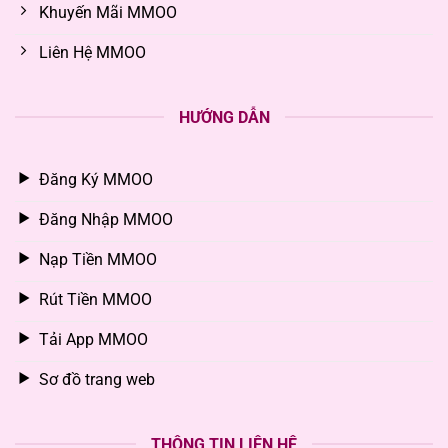
Khuyến Mãi MMOO
Liên Hệ MMOO
HƯỚNG DẪN
Đăng Ký MMOO
Đăng Nhập MMOO
Nạp Tiền MMOO
Rút Tiền MMOO
Tải App MMOO
Sơ đồ trang web
THÔNG TIN LIÊN HỆ