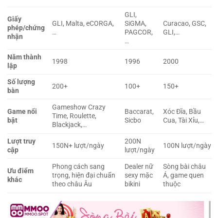
GLI,
Giấy
GLI, Malta, eCORGA,
SiGMA,
Curacao, GSC,
phép/chứng
…
PAGCOR,
GLI,…
nhận
…
Năm thành
1998
1996
2000
lập
Số lượng
200+
100+
150+
bàn
Gameshow Crazy
Game nổi
Baccarat,
Xóc Đĩa, Bầu
Time, Roulette,
bật
Sicbo
Cua, Tài Xỉu,…
Blackjack,…
Lượt truy
200N
150N+ lượt/ngày
100N lượt/ngày
cập
lượt/ngày
Phong cách sang
Dealer nữ
Sòng bài châu
Ưu điểm
trọng, hiện đại chuẩn
sexy mặc
Á, game quen
khác
theo châu Âu
bikini
thuộc