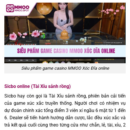
Siêu phẩm game casino MMOO Xóc Đĩa online
Sicbo online (Tài Xỉu sảnh rồng)
Sicbo hay còn gọi là Tài Xỉu sảnh rồng, phiên bản cải tiến
của game xúc xắc truyền thống. Người chơi có nhiệm vụ
dự đoán chính xác tổng điểm 3 viên xí ngầu 6 mặt từ 1 đến
6. Dealer sẽ tiến hành hướng dẫn cược, lắc đều xúc xắc và
trả kết quả cuối cùng theo từng cửa như chẵn, lẻ, tài, xỉu, 2