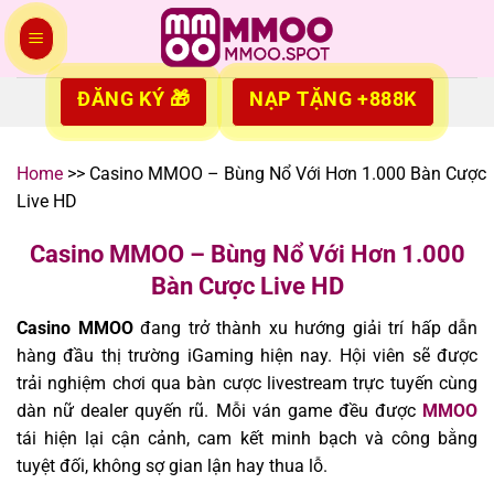
Skip
to
content
ĐĂNG KÝ 🎁
NẠP TẶNG +888K
Home
>>
Casino MMOO – Bùng Nổ Với Hơn 1.000 Bàn Cược
Live HD
Casino MMOO – Bùng Nổ Với Hơn 1.000
Bàn Cược Live HD
Casino MMOO
đang trở thành xu hướng giải trí hấp dẫn
hàng đầu thị trường iGaming hiện nay. Hội viên sẽ được
trải nghiệm chơi qua bàn cược livestream trực tuyến cùng
dàn nữ dealer quyến rũ. Mỗi ván game đều được
MMOO
tái hiện lại cận cảnh, cam kết minh bạch và công bằng
tuyệt đối, không sợ gian lận hay thua lỗ.