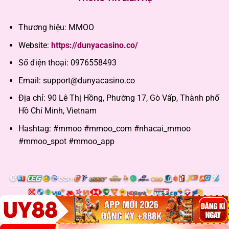
Thương hiệu: MMOO
Website:
https://dunyacasino.co/
Số điện thoại:
0976558493
Email: support
@dunyacasino.co
Địa chỉ:
90 Lê Thị Hồng, Phường 17, Gò Vấp, Thành phố
Hồ Chí Minh, Vietnam
Hashtag: #mmoo #mmoo_com #nhacai_mmoo
#mmoo_spot #mmoo_app