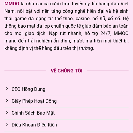
MMOO
là nhà cái cá cược trực tuyến uy tín hàng đầu Việt
Nam, nổi bật với nền tảng công nghệ hiện đại và hệ sinh
thái game đa dạng từ thể thao, casino, nổ hũ, xổ số. Hệ
thống bảo mật đa lớp chuẩn quốc tế giúp đảm bảo an toàn
cho mọi giao dịch. Nạp rút nhanh, hỗ trợ 24/7, MMOO
mang đến trải nghiệm ổn định, mượt mà trên mọi thiết bị,
khẳng định vị thế hàng đầu trên thị trường.
VỀ CHÚNG TÔI
CEO Hồng Dung
Giấy Phép Hoạt Động
Chính Sách Bảo Mật
Điều Khoản Điều Kiện