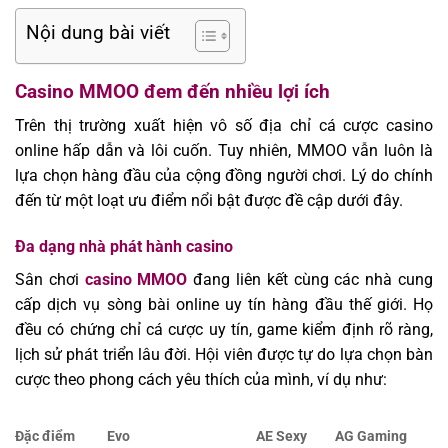
Nội dung bài viết
Casino MMOO đem đến nhiều lợi ích
Trên thị trường xuất hiện vô số địa chỉ cá cược casino
online hấp dẫn và lôi cuốn. Tuy nhiên,
MMOO
vẫn luôn là
lựa chọn hàng đầu của cộng đồng người chơi. Lý do chính
đến từ một loạt ưu điểm nổi bật được đề cập dưới đây.
Đa dạng nhà phát hành casino
Sân chơi
casino MMOO
đang liên kết cùng các nhà cung
cấp dịch vụ sòng bài online uy tín hàng đầu thế giới. Họ
đều có chứng chỉ cá cược uy tín, game kiểm định rõ ràng,
lịch sử phát triển lâu đời. Hội viên được tự do lựa chọn bàn
cược theo phong cách yêu thích của mình, ví dụ như:
Đặc điểm
Evo
AE Sexy
AG Gaming