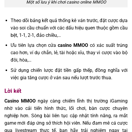
Một số lưu ý khi chơi casino online MMOO
Theo dõi bảng kết quả thống kê ván trước, đặt cược dựa
vào soi cầu chuẩn với các dấu hiệu quen thuộc gồm cầu
bệt, 1-1, 2-1, đảo chiều,…
Ưu tiên lựa chọn cửa
casino MMOO
có xác suất trúng
cao hơn, ví dụ chẵn, lẻ, tài hoặc xỉu, thay vì cược vào bộ
đôi, hòa,…
Sử dụng chiến lược đặt tiền gấp thếp, đồng nghĩa với
việc gia tăng cược ở ván sau nếu lượt trước thua.
Lời kết
Casino MMOO
ngày càng chiếm lĩnh thị trường iGaming
nhờ vào cải tiến hình thức, lối chơi, bàn cược chuyên
nghiệp hơn. Sòng bài liên tục cập nhật tính năng, ra mắt
game mới đáp ứng sở thích hội viên. Nếu đam mê cá cược
qua livestream thực tế, bạn hãy trải nghiệm ngay tại