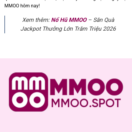
MMOO hôm nay!
Xem thêm:
Nổ Hũ MMOO
– Săn Quà
Jackpot Thưởng Lớn Trăm Triệu 2026