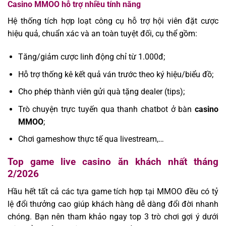
Casino MMOO hỗ trợ nhiều tính năng
Hệ thống tích hợp loạt công cụ hỗ trợ hội viên đặt cược
hiệu quả, chuẩn xác và an toàn tuyệt đối, cụ thể gồm:
Tăng/giảm cược linh động chỉ từ 1.000đ;
Hỗ trợ thống kê kết quả ván trước theo ký hiệu/biểu đồ;
Cho phép thành viên gửi quà tặng dealer (tips);
Trò chuyện trực tuyến qua thanh chatbot ở bàn
casino
MMOO
;
Chơi gameshow thực tế qua livestream,…
Top game live casino ăn khách nhất tháng
2/2026
Hầu hết tất cả các tựa game tích hợp tại MMOO đều có tỷ
lệ đổi thưởng cao giúp khách hàng dễ dàng đổi đời nhanh
chóng. Bạn nên tham khảo ngay top 3 trò chơi gợi ý dưới