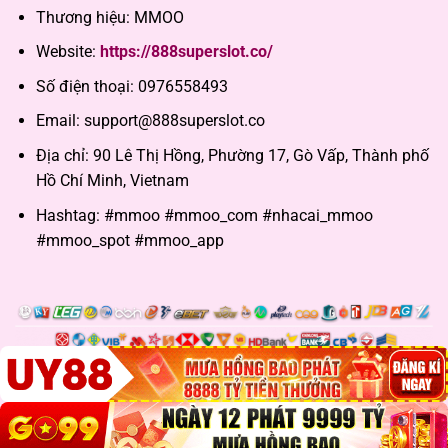
Thương hiệu: MMOO
Website:
https://888superslot.co/
Số điện thoại:
0976558493
Email: support
@888superslot.co
Địa chỉ:
90 Lê Thị Hồng, Phường 17, Gò Vấp, Thành phố
Hồ Chí Minh, Vietnam
Hashtag: #mmoo #mmoo_com #nhacai_mmoo
#mmoo_spot #mmoo_app
Copyright 2026 ©
MMOO