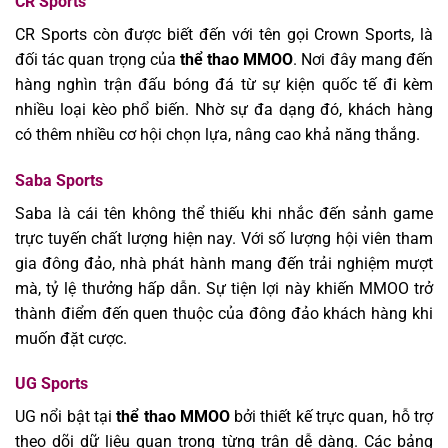
CR Sports
CR Sports còn được biết đến với tên gọi Crown Sports, là
đối tác quan trọng của
thể thao MMOO
. Nơi đây mang đến
hàng nghìn trận đấu bóng đá từ sự kiện quốc tế đi kèm
nhiều loại kèo phổ biến. Nhờ sự đa dạng đó, khách hàng
có thêm nhiều cơ hội chọn lựa, nâng cao khả năng thắng.
Saba Sports
Saba là cái tên không thể thiếu khi nhắc đến sảnh game
trực tuyến chất lượng hiện nay. Với số lượng hội viên tham
gia đông đảo, nhà phát hành mang đến trải nghiệm mượt
mà, tỷ lệ thưởng hấp dẫn. Sự tiện lợi này khiến MMOO trở
thành điểm đến quen thuộc của đông đảo khách hàng khi
muốn đặt cược.
UG Sports
UG nổi bật tại
thể thao MMOO
bởi thiết kế trực quan, hỗ trợ
theo dõi dữ liệu quan trọng từng trận dễ dàng. Các bảng