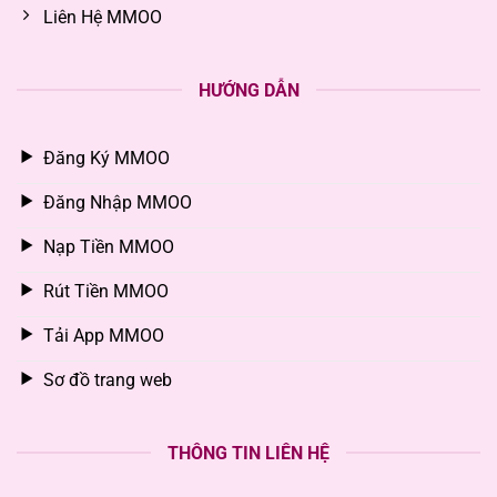
Liên Hệ MMOO
HƯỚNG DẪN
Đăng Ký MMOO
Đăng Nhập MMOO
Nạp Tiền MMOO
Rút Tiền MMOO
Tải App MMOO
Sơ đồ trang web
THÔNG TIN LIÊN HỆ