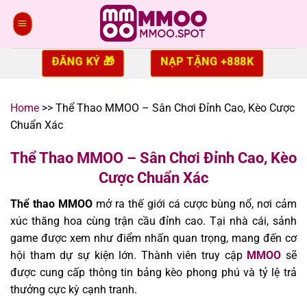
Skip
to
content
ĐĂNG KÝ 🎁
NẠP TẶNG +888K
Home
>>
Thể Thao MMOO – Sân Chơi Đỉnh Cao, Kèo Cược
Chuẩn Xác
Thể Thao MMOO – Sân Chơi Đỉnh Cao, Kèo
Cược Chuẩn Xác
Thể thao MMOO
mở ra thế giới cá cược bùng nổ, nơi cảm
xúc thăng hoa cùng trận cầu đỉnh cao. Tại nhà cái, sảnh
game được xem như điểm nhấn quan trọng, mang đến cơ
hội tham dự sự kiện lớn. Thành viên truy cập
MMOO
sẽ
được cung cấp thông tin bảng kèo phong phú và tỷ lệ trả
thưởng cực kỳ cạnh tranh.