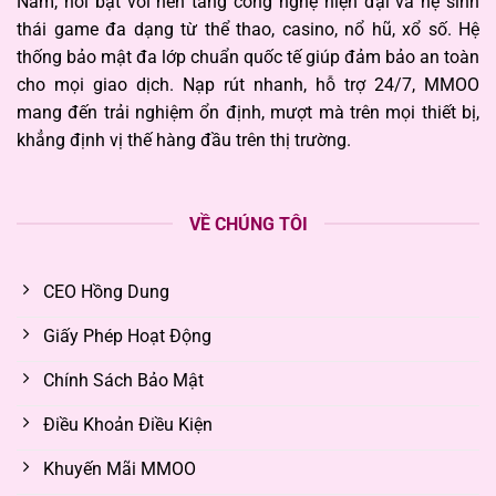
Nam, nổi bật với nền tảng công nghệ hiện đại và hệ sinh
thái game đa dạng từ thể thao, casino, nổ hũ, xổ số. Hệ
thống bảo mật đa lớp chuẩn quốc tế giúp đảm bảo an toàn
cho mọi giao dịch. Nạp rút nhanh, hỗ trợ 24/7, MMOO
mang đến trải nghiệm ổn định, mượt mà trên mọi thiết bị,
khẳng định vị thế hàng đầu trên thị trường.
VỀ CHÚNG TÔI
CEO Hồng Dung
Giấy Phép Hoạt Động
Chính Sách Bảo Mật
Điều Khoản Điều Kiện
Khuyến Mãi MMOO