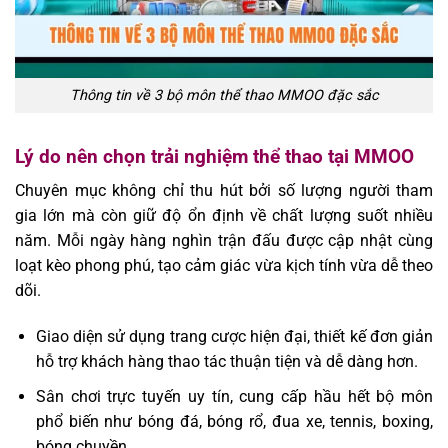
Thông tin về 3 bộ môn thể thao MMOO đặc sắc
Lý do nên chọn trải nghiệm thể thao tại MMOO
Chuyên mục không chỉ thu hút bởi số lượng người tham
gia lớn mà còn giữ độ ổn định về chất lượng suốt nhiều
năm. Mỗi ngày hàng nghìn trận đấu được cập nhật cùng
loạt kèo phong phú, tạo cảm giác vừa kịch tính vừa dễ theo
dõi.
Giao diện sử dụng trang cược hiện đại, thiết kế đơn giản
hỗ trợ khách hàng thao tác thuận tiện và dễ dàng hơn.
Sân chơi trực tuyến uy tín, cung cấp hầu hết bộ môn
phổ biến như bóng đá, bóng rổ, đua xe, tennis, boxing,
bóng chuyền,…