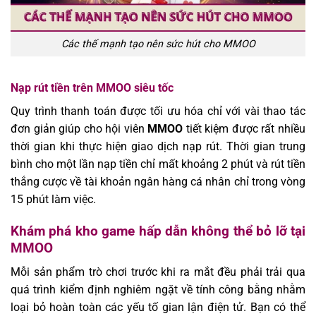
Các thế mạnh tạo nên sức hút cho MMOO
Nạp rút tiền trên MMOO siêu tốc
Quy trình thanh toán
được tối ưu hóa chỉ với vài thao tác
đơn giản giúp cho hội viên
MMOO
tiết kiệm được rất nhiều
thời gian khi thực hiện giao dịch nạp rút. Thời gian trung
bình cho một lần nạp tiền chỉ mất khoảng 2 phút và rút tiền
thắng cược về tài khoản ngân hàng cá nhân chỉ trong vòng
15 phút làm việc.
Khám phá kho game hấp dẫn không thể bỏ lỡ tại
MMOO
Mỗi sản phẩm trò chơi trước khi ra mắt đều phải trải qua
quá trình kiểm định nghiêm ngặt về tính công bằng nhằm
loại bỏ hoàn toàn các yếu tố gian lận điện tử. Bạn có thể