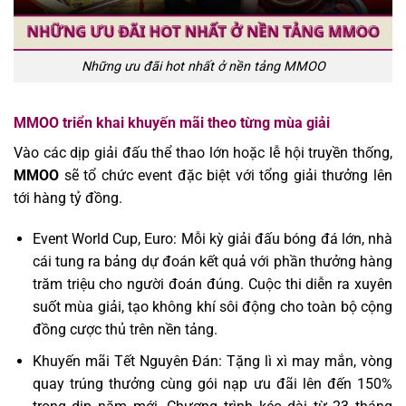
Những ưu đãi hot nhất ở nền tảng MMOO
MMOO triển khai khuyến mãi theo từng mùa giải
Vào các dịp giải đấu thể thao lớn hoặc lễ hội truyền thống,
MMOO
sẽ tổ chức event đặc biệt với tổng giải thưởng lên
tới hàng tỷ đồng.
Event World Cup, Euro: Mỗi kỳ giải đấu bóng đá lớn, nhà
cái tung ra bảng dự đoán kết quả với phần thưởng hàng
trăm triệu cho người đoán đúng. Cuộc thi diễn ra xuyên
suốt mùa giải, tạo không khí sôi động cho toàn bộ cộng
đồng cược thủ trên nền tảng.
Khuyến mãi Tết Nguyên Đán: T
ặng lì xì may mắn, vòng
quay trúng thưởng cùng gói nạp ưu đãi lên đến 150%