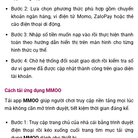
Bước 2: Lựa chọn phương thức phù hợp gồm chuyển
khoản ngân hàng, ví điện tử Momo, ZaloPay hoặc thẻ
cào điện thoại di động.
Bước 3: Nhập số tiền muốn nạp vào
rồi thực hiện thanh
toán theo hướng dẫn hiển thị trên màn hình cho từng
hình thức cụ thể.
Bước 4: Chờ hệ thống đối soát giao dịch rồi kiểm tra số
dư ví game đã được cập nhật thành công trên giao diện
tài khoản.
Cách tải ứng dụng MMOO
Tải app
MMOO
giúp người chơi truy cập nền tảng mọi lúc
mà không cần mở trình duyệt, tiết kiệm thời gian đáng kể.
Bước 1: Truy cập trang chủ của nhà cái bằng trình duyệt
điện thoại rồi kéo xuống cuối trang tìm mục tải ứng
dụng
MMOO
dành cho thiết bị.