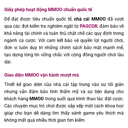
Giấy phép hoạt động MMOO chuẩn quốc tế
Để đạt được tiêu chuẩn quốc tế,
nhà cái MMOO
đã vượt
qua các đợt kiểm tra nghiêm ngặt từ
PAGCOR
, đảm bảo về
khả năng tài chính và tuân thủ chặt chẽ các quy định trong
ngành cá cược. Với cam kết bảo vệ quyền lợi người chơi,
đơn vị luôn duy trì những chính sách bảo mật mạnh mẽ,
tạo dựng lòng tin vững chắc với cộng đồng người chơi lâu
dài.
Giao diện MMOO vận hành mượt mà
Thiết kế giao diện của nhà cái tập trung vào sự tối giản
nhưng vẫn đảm bảo tính thẩm mỹ và sự tiện dụng cho
khách hàng
MMOO
trong suốt quá trình thao tác đặt cược.
Các chuyên mục trò chơi được sắp xếp một cách khoa học
giúp cho bạn dễ dàng tìm thấy sảnh game yêu thích mà
không mất quá nhiều thời gian tìm kiếm.