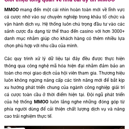
MMOO
mang đến một cái nhìn hoàn toàn mới về lĩnh vực
cá cược nhờ vào sự chuyên nghiệp trong khâu tổ chức và
vận hành dịch vụ. Hệ thống luôn chú trọng đầu tư vào các
sảnh cược đa dạng từ thể thao đến casino với hơn 3000+
danh mục nhằm giúp cho khách hàng có thêm nhiều lựa
chọn phù hợp với nhu cầu của mình.
Các quy trình xử lý dữ liệu tại đây đều được thực hiện
thông qua công nghệ mã hóa hiện đại nhằm đảm bảo an
toàn cho mọi giao dịch của hội viên tham gia. Thương hiệu
luôn không ngừng nâng cấp các tính năng mới để bắt kịp
xu hướng phát triển chung của ngành công nghiệp giải trí
cá cược toàn cầu ở thời điểm hiện tại. Đội ngũ phát triển
của hệ thống
MMOO
luôn lắng nghe những đóng góp từ
phía người dùng để cải thiện chất lượng dịch vụ và nâng
cao trải nghiệm thực tế.