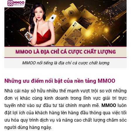
MMOO nổi tiếng là địa chỉ cá cược chất lượng
Những ưu điểm nổi bật của nền tảng MMOO
Nhà cái này sở hữu nhiều thế mạnh vượt trội so với những
đơn vị khác cùng kinh doanh trong lĩnh vực giải trí trực
tuyến nhờ vào sự đầu tư tài chính mạnh mẽ.
MMOO
luôn
đặt lợi ích của khách hàng lên hàng đầu thông qua việc tối
ưu hóa quy trình dịch vụ và nâng cao chất lượng chăm sóc
người dùng hàng ngày.