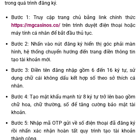
trong quá trình đăng ký.
Bước 1: Truy cập trang chủ bằng link chính thức
https://mgcasinos.co/
trên trình duyệt điện thoại hoặc
máy tính cá nhân để bắt đầu thủ tục.
Bước 2: Nhấn vào nút đăng ký hiển thị góc phải màn
hình, hệ thống chuyển hướng đến trang điền thông tin
tạo tài khoản mới.
Bước 3: Điền tên đăng nhập gồm 6 đến 16 ký tự, sử
dụng chữ cái không dấu kết hợp số theo sở thích cá
nhân.
Bước 4: Tạo mật khẩu mạnh từ 8 ký tự trở lên bao gồm
chữ hoa, chữ thường, số để tăng cường bảo mật tài
khoản.
Bước 5: Nhập mã OTP gửi về số điện thoại đã đăng ký
rồi nhấn xác nhận hoàn tất quy trình tạo tài khoản
thành công.