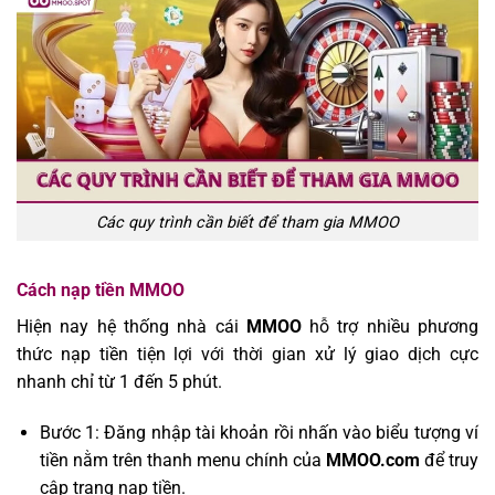
Các quy trình cần biết để tham gia MMOO
Cách nạp tiền MMOO
Hiện nay hệ thống nhà cái
MMOO
hỗ trợ nhiều phương
thức nạp tiền tiện lợi với thời gian xử lý giao dịch cực
nhanh chỉ từ 1 đến 5 phút.
Bước 1: Đăng nhập tài khoản rồi nhấn vào biểu tượng ví
tiền nằm trên thanh menu chính của
MMOO.com
để truy
cập trang nạp tiền.