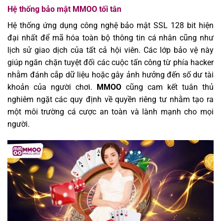
Hệ thống bảo mật MMOO tối tân
Hệ thống
ứng dụng công nghệ bảo mật SSL 128 bit hiện
đại nhất để mã hóa toàn bộ thông tin cá nhân cũng như
lịch sử giao dịch của tất cả hội viên. Các lớp bảo vệ này
giúp ngăn chặn tuyệt đối các cuộc tấn công từ phía hacker
nhằm đánh cắp dữ liệu hoặc gây ảnh hưởng đến số dư tài
khoản của người chơi.
MMOO
cũng cam kết tuân thủ
nghiêm ngặt các quy định về quyền riêng tư nhằm tạo ra
một môi trường cá cược an toàn và lành mạnh cho mọi
người.