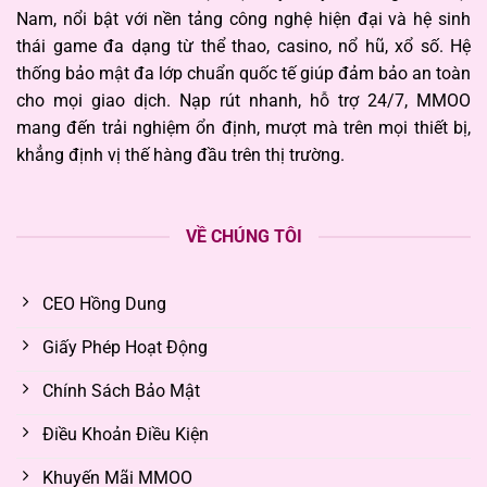
Nam, nổi bật với nền tảng công nghệ hiện đại và hệ sinh
thái game đa dạng từ thể thao, casino, nổ hũ, xổ số. Hệ
thống bảo mật đa lớp chuẩn quốc tế giúp đảm bảo an toàn
cho mọi giao dịch. Nạp rút nhanh, hỗ trợ 24/7, MMOO
mang đến trải nghiệm ổn định, mượt mà trên mọi thiết bị,
khẳng định vị thế hàng đầu trên thị trường.
VỀ CHÚNG TÔI
CEO Hồng Dung
Giấy Phép Hoạt Động
Chính Sách Bảo Mật
Điều Khoản Điều Kiện
Khuyến Mãi MMOO