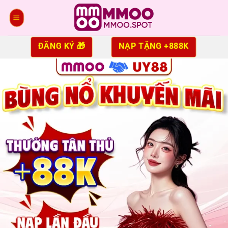
Skip
to
content
ĐĂNG KÝ 🎁
NẠP TẶNG +888K