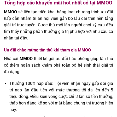
Tổng hợp các khuyến mãi hot nhất có tại MMOO
MMOO
sẽ liên tục triển khai hàng loạt chương trình ưu đãi
hấp dẫn nhằm tri ân hội viên gắn bó lâu dài trên nền tảng
giải trí trực tuyến. Cược thủ mới lẫn người chơi kỳ cựu đều
tìm thấy những phần thưởng giá trị phù hợp với nhu cầu cá
nhân tại đây.
Ưu đãi chào mừng tân thủ khi tham gia MMOO
Nhà cái
MMOO
thiết kế gói ưu đãi hào phóng giúp tân thủ
có thêm ngân sách khám phá toàn bộ hệ sinh thái giải trí
đa dạng.
Thưởng 100% nạp đầu: Hội viên nhận ngay gấp đôi giá
trị nạp lần đầu tiên với mức thưởng tối đa lên đến 5
triệu đồng. Điều kiện vòng cược chỉ 3 lần số tiền thưởng,
thấp hơn đáng kể so với mặt bằng chung thị trường hiện
nay.