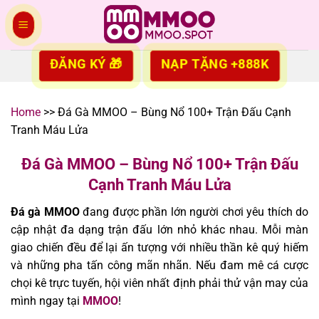
Skip
to
content
ĐĂNG KÝ 🎁
NẠP TẶNG +888K
Home
>>
Đá Gà MMOO – Bùng Nổ 100+ Trận Đấu Cạnh
Tranh Máu Lửa
Đá Gà MMOO – Bùng Nổ 100+ Trận Đấu
Cạnh Tranh Máu Lửa
Đá gà MMOO
đang được phần lớn người chơi yêu thích do
cập nhật đa dạng trận đấu lớn nhỏ khác nhau. Mỗi màn
giao chiến đều để lại ấn tượng với nhiều thần kê quý hiếm
và những pha tấn công mãn nhãn. Nếu đam mê cá cược
chọi kê trực tuyến, hội viên nhất định phải thử vận may của
mình ngay tại
MMOO
!