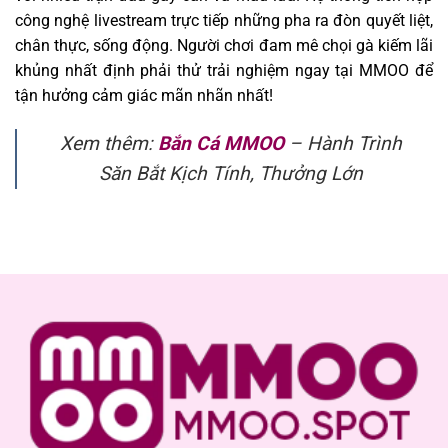
công nghệ livestream trực tiếp những pha ra đòn quyết liệt,
chân thực, sống động. Người chơi đam mê chọi gà kiếm lãi
khủng nhất định phải thử trải nghiệm ngay tại MMOO để
tận hưởng cảm giác mãn nhãn nhất!
Xem thêm:
Bắn Cá MMOO
– Hành Trình
Săn Bắt Kịch Tính, Thưởng Lớn