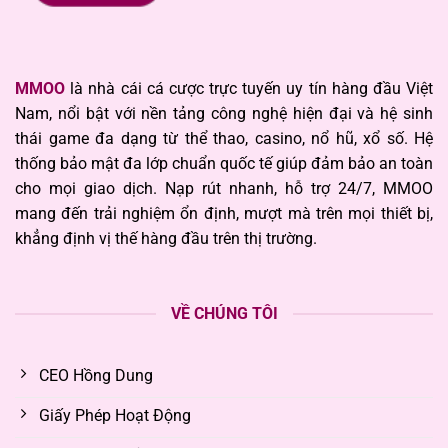
MMOO
là nhà cái cá cược trực tuyến uy tín hàng đầu Việt
Nam, nổi bật với nền tảng công nghệ hiện đại và hệ sinh
thái game đa dạng từ thể thao, casino, nổ hũ, xổ số. Hệ
thống bảo mật đa lớp chuẩn quốc tế giúp đảm bảo an toàn
cho mọi giao dịch. Nạp rút nhanh, hỗ trợ 24/7, MMOO
mang đến trải nghiệm ổn định, mượt mà trên mọi thiết bị,
khẳng định vị thế hàng đầu trên thị trường.
VỀ CHÚNG TÔI
CEO Hồng Dung
Giấy Phép Hoạt Động