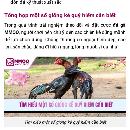
đòn đá kỹ thuật xuất sắc.
Tổng hợp một số giống kê quý hiếm cần biết
Trong quá trình trải nghiệm theo dõi và đặt cược
đá gà
MMOO
, người chơi nên chú ý đến các chiến kê dũng mãnh
để lựa chọn đúng. Chúng thường có ngoại hình đẹp, cao
lớn, săn chắc, dáng đi hiên ngang, lông mượt, ví dụ như:
Tìm hiểu một số giống kê quý hiếm cần biết