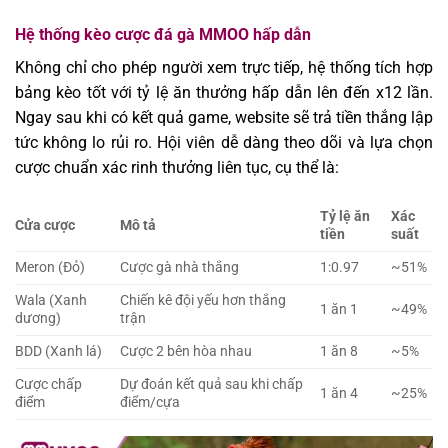
Hệ thống kèo cược đá gà MMOO hấp dẫn
Không chỉ cho phép người xem trực tiếp, hệ thống tích hợp
bảng kèo tốt với tỷ lệ ăn thưởng hấp dẫn lên đến x12 lần.
Ngay sau khi có kết quả game, website sẽ trả tiền thắng lập
tức không lo rủi ro. Hội viên dễ dàng theo dõi và lựa chọn
cược chuẩn xác rinh thưởng liên tục, cụ thể là:
Tỷ lệ ăn
Xác
Cửa cược
Mô tả
tiền
suất
Meron (Đỏ)
Cược gà nhà thắng
1:0.97
~51%
Wala (Xanh
Chiến kê đội yếu hơn thắng
1 ăn 1
~49%
dương)
trận
BDD (Xanh lá)
Cược 2 bên
hòa nhau
1 ăn 8
~5%
Cược chấp
Dự đoán kết quả sau khi chấp
1 ăn 4
~25%
điểm
điểm/cựa