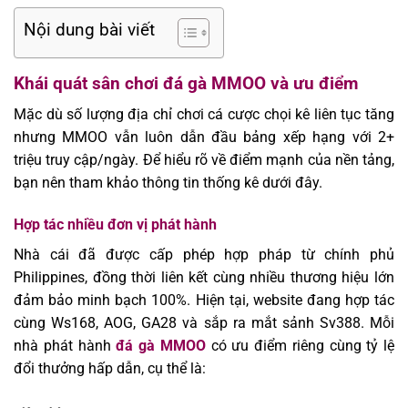
Nội dung bài viết
Khái quát sân chơi đá gà MMOO và ưu điểm
Mặc dù số lượng địa chỉ chơi cá cược chọi kê liên tục tăng
nhưng
MMOO
vẫn luôn dẫn đầu bảng xếp hạng với 2+
triệu truy cập/ngày. Để hiểu rõ về điểm mạnh của nền tảng,
bạn nên tham khảo thông tin thống kê dưới đây.
Hợp tác nhiều đơn vị phát hành
Nhà cái đã được cấp phép hợp pháp từ chính phủ
Philippines, đồng thời liên kết cùng nhiều thương hiệu lớn
đảm bảo minh bạch 100%. Hiện tại, website đang hợp tác
cùng Ws168, AOG, GA28 và sắp ra mắt sảnh Sv388. Mỗi
nhà phát hành
đá gà MMOO
có ưu điểm riêng cùng tỷ lệ
đổi thưởng hấp dẫn, cụ thể là: