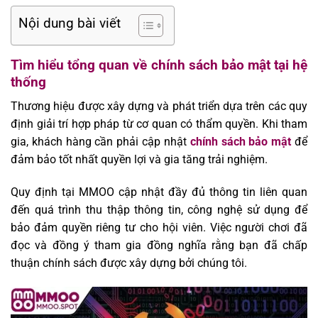
Nội dung bài viết
Tìm hiểu tổng quan về chính sách bảo mật tại hệ
thống
Thương hiệu được xây dựng và phát triển dựa trên các quy
định giải trí hợp pháp từ cơ quan có thẩm quyền. Khi tham
gia, khách hàng cần phải cập nhật
chính sách bảo mật
để
đảm bảo tốt nhất quyền lợi và gia tăng trải nghiệm.
Quy định tại MMOO cập nhật đầy đủ thông tin liên quan
đến quá trình thu thập thông tin, công nghệ sử dụng để
bảo đảm quyền riêng tư cho hội viên. Việc người chơi đã
đọc và đồng ý tham gia đồng nghĩa rằng bạn đã chấp
thuận chính sách được xây dựng bởi chúng tôi.