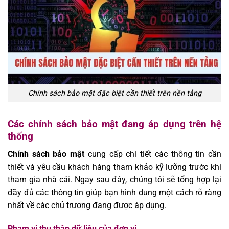
Chính sách bảo mật đặc biệt cần thiết trên nền tảng
Các chính sách bảo mật đang áp dụng trên hệ
thống
Chính sách bảo mật
cung cấp chi tiết các thông tin cần
thiết và yêu cầu khách hàng tham khảo kỹ lưỡng trước khi
tham gia nhà cái. Ngay sau đây, chúng tôi sẽ tổng hợp lại
đầy đủ các thông tin giúp bạn hình dung một cách rõ ràng
nhất về các chủ trương đang được áp dụng.
Phạm vi thu thập dữ liệu của đơn vị