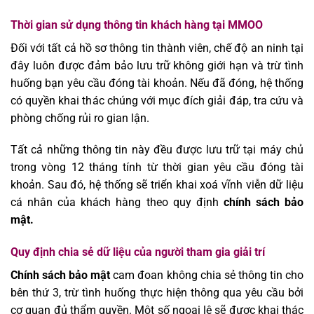
Thời gian sử dụng thông tin khách hàng tại MMOO
Đối với tất cả hồ sơ thông tin thành viên, chế độ an ninh tại
đây luôn được đảm bảo lưu trữ không giới hạn và trừ tình
huống bạn yêu cầu đóng tài khoản. Nếu đã đóng, hệ thống
có quyền khai thác chúng với mục đích giải đáp, tra cứu và
phòng chống rủi ro gian lận.
Tất cả những thông tin này đều được lưu trữ tại máy chủ
trong vòng 12 tháng tính từ thời gian yêu cầu đóng tài
khoản. Sau đó, hệ thống sẽ triển khai xoá vĩnh viễn dữ liệu
cá nhân của khách hàng theo quy định
chính sách bảo
mật.
Quy định chia sẻ dữ liệu của người tham gia giải trí
Chính sách bảo mật
cam đoan không chia sẻ thông tin cho
bên thứ 3, trừ tình huống thực hiện thông qua yêu cầu bởi
cơ quan đủ thẩm quyền. Một số ngoại lệ sẽ được khai thác