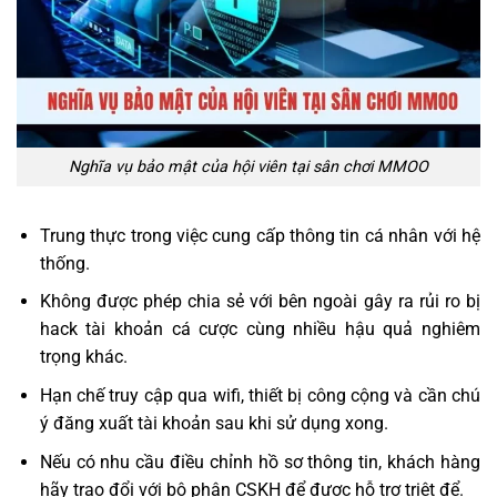
Nghĩa vụ bảo mật của hội viên tại sân chơi MMOO
Trung thực trong việc cung cấp thông tin cá nhân với hệ
thống.
Không được phép chia sẻ với bên ngoài gây ra rủi ro bị
hack tài khoản cá cược cùng nhiều hậu quả nghiêm
trọng khác.
Hạn chế truy cập qua wifi, thiết bị công cộng và cần chú
ý đăng xuất tài khoản sau khi sử dụng xong.
Nếu có nhu cầu điều chỉnh hồ sơ thông tin, khách hàng
hãy trao đổi với bộ phận CSKH để được hỗ trợ triệt để.