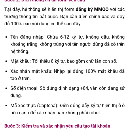
Tại đây, hệ thống sẽ hiển thị form
đăng ký MMOO
với các
trường thông tin bắt buộc. Bạn cần điền chính xác và đầy
đủ 100% các nội dung cụ thể sau đây:
Tên đăng nhập: Chứa 6-12 ký tự, không dấu, không
khoảng trắng, không trùng với tên người dùng đã có trên
hệ thống.
Mật khẩu: Tối thiểu 8 ký tự, bao gồm chữ lẫn con số.
Xác nhận mật khẩu: Nhập lại đúng 100% mật khẩu đã
tạo ở trên.
Số điện thoại: Số đúng định dạng +84, vẫn còn đang sử
dụng.
Mã xác thực (Captcha): Điền đúng dãy ký tự hiển thị ở ô
bên cạnh để xác nhận bạn không phải robot.
Bước 3: Kiểm tra và xác nhận yêu cầu tạo tài khoản