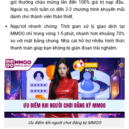
gói thưởng chào mừng lên đến 100% giá trị nạp đầu.
Ngoài ra, mỗi tuần có đến 2-3 chương trình khuyến mãi
dành cho thành viên thân thiết.
Nạp/rút nhanh chóng: Thời gian xử lý giao dịch tại
MMOO
chỉ trong vòng 1-5 phút, nhanh hơn khoảng 70%
so với mặt bằng chung. Nhà cái hỗ trợ nhiều hình thức
thanh toán giúp bạn không bị gián đoạn trải nghiệm.
Ưu điểm khi người chơi đăng ký MMOO