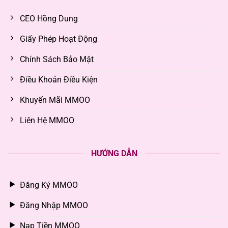
CEO Hồng Dung
Giấy Phép Hoạt Động
Chính Sách Bảo Mật
Điều Khoản Điều Kiện
Khuyến Mãi MMOO
Liên Hệ MMOO
HƯỚNG DẪN
Đăng Ký MMOO
Đăng Nhập MMOO
Nạp Tiền MMOO