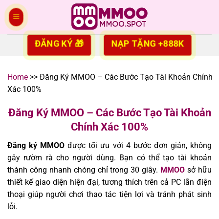
Skip
to
content
ĐĂNG KÝ 🎁
NẠP TẶNG +888K
Home
>>
Đăng Ký MMOO – Các Bước Tạo Tài Khoản Chính
Xác 100%
Đăng Ký MMOO – Các Bước Tạo Tài Khoản
Chính Xác 100%
Đăng ký MMOO
được tối ưu với 4 bước đơn giản, không
gây rườm rà cho người dùng. Bạn có thể tạo tài khoản
thành công nhanh chóng chỉ trong 30 giây.
MMOO
sở hữu
thiết kế giao diện hiện đại, tương thích trên cả PC lẫn điện
thoại giúp người chơi thao tác tiện lợi và tránh phát sinh
lỗi.