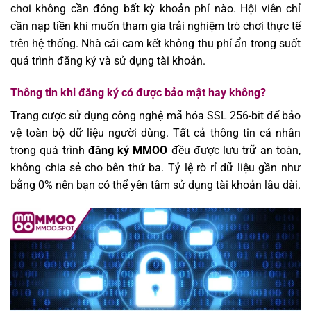
chơi không cần đóng bất kỳ khoản phí nào. Hội viên chỉ
cần nạp tiền khi muốn tham gia trải nghiệm trò chơi thực tế
trên hệ thống. Nhà cái cam kết không thu phí ẩn trong suốt
quá trình đăng ký và sử dụng tài khoản.
Thông tin khi đăng ký có được bảo mật hay không?
Trang cược sử dụng công nghệ mã hóa SSL 256-bit để bảo
vệ toàn bộ dữ liệu người dùng. Tất cả thông tin cá nhân
trong quá trình
đăng ký MMOO
đều được lưu trữ an toàn,
không chia sẻ cho bên thứ ba. Tỷ lệ rò rỉ dữ liệu gần như
bằng 0% nên bạn có thể yên tâm sử dụng tài khoản lâu dài.