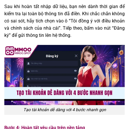
Sau khi hoàn tất nhập dữ liệu, bạn nên dành thời gian để
kiểm tra lại toàn bộ thông tin đã điền. Khi chắc chắn không
có sai sót, hãy tích chọn vào ô “Tôi đồng ý với điều khoản
và chính sách của nhà cái”. Tiếp theo, bấm vào nút “Đăng
ký” để gửi thông tin lên hệ thống.
Tạo tài khoản dễ dàng với 4 bước nhanh gọn
Bước 4: Hoàn tất yêu cầu trên nền tảng