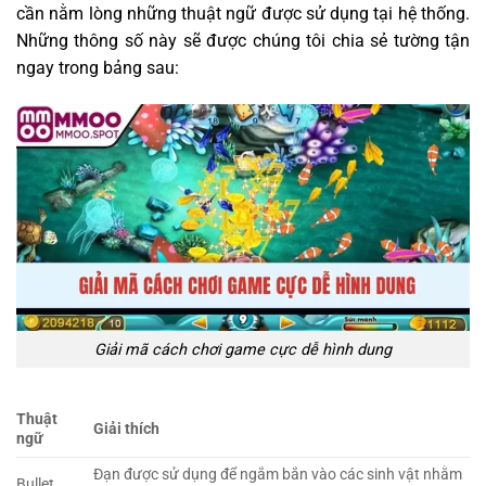
cần nằm lòng những thuật ngữ được sử dụng tại hệ thống.
Những thông số này sẽ được chúng tôi chia sẻ tường tận
ngay trong bảng sau:
Giải mã cách chơi game cực dễ hình dung
Thuật
Giải thích
ngữ
Đạn được sử dụng để ngắm bắn vào các sinh vật nhằm
Bullet