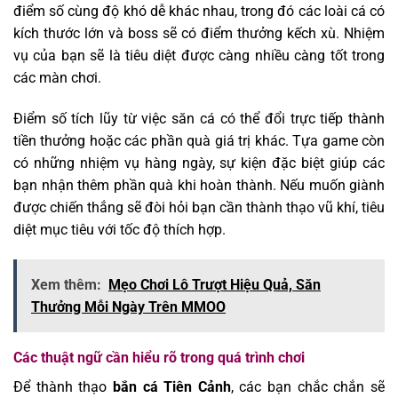
điểm số cùng độ khó dễ khác nhau, trong đó các loài cá có
kích thước lớn và boss sẽ có điểm thưởng kếch xù. Nhiệm
vụ của bạn sẽ là tiêu diệt được càng nhiều càng tốt trong
các màn chơi.
Điểm số tích lũy từ việc săn cá có thể đổi trực tiếp thành
tiền thưởng hoặc các phần quà giá trị khác. Tựa game còn
có những nhiệm vụ hàng ngày, sự kiện đặc biệt giúp các
bạn nhận thêm phần quà khi hoàn thành. Nếu muốn giành
được chiến thắng sẽ đòi hỏi bạn cần thành thạo vũ khí, tiêu
diệt mục tiêu với tốc độ thích hợp.
Xem thêm:
Mẹo Chơi Lô Trượt Hiệu Quả, Săn
Thưởng Mỗi Ngày Trên MMOO
Các thuật ngữ cần hiểu rõ trong quá trình chơi
Để thành thạo
b
ắn cá Tiên Cảnh
, các bạn chắc chắn sẽ