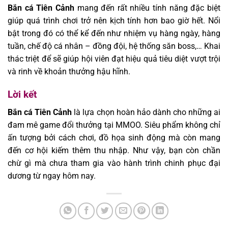
Bắn cá Tiên Cảnh
mang đến rất nhiều tính năng đặc biệt
giúp quá trình chơi trở nên kịch tính hơn bao giờ hết. Nổi
bật trong đó có thể kể đến như nhiệm vụ hàng ngày, hàng
tuần, chế độ cá nhân – đồng đội, hệ thống săn boss,… Khai
thác triệt để sẽ giúp hội viên đạt hiệu quả tiêu diệt vượt trội
và rinh về khoản thưởng hậu hĩnh.
Lời kết
Bắn cá Tiên Cảnh
là lựa chọn hoàn hảo dành cho những ai
đam mê game đổi thưởng tại
MMOO
. Siêu phẩm không chỉ
ấn tượng bởi cách chơi, đồ họa sinh động mà còn mang
đến cơ hội kiếm thêm thu nhập. Như vậy, bạn còn chần
chừ gì mà chưa tham gia vào hành trình chinh phục đại
dương từ ngay hôm nay.