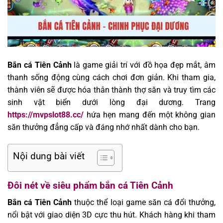
Bắn cá Tiên Cảnh
là game giải trí với đồ họa đẹp mắt, âm
thanh sống động cùng cách chơi đơn giản. Khi tham gia,
thành viên sẽ được hóa thân thành thợ săn và truy tìm các
sinh vật biển dưới lòng đại dương. Trang
https://mvpslot88.cc/
hứa hẹn mang đến một không gian
săn thưởng đẳng cấp và đáng nhớ nhất dành cho bạn.
Nội dung bài viết
Đôi nét về siêu phẩm bắn cá Tiên Cảnh
Bắn cá Tiên Cảnh
thuộc thể loại game săn cá đổi thưởng,
nổi bật với giao diện 3D cực thu hút. Khách hàng khi tham