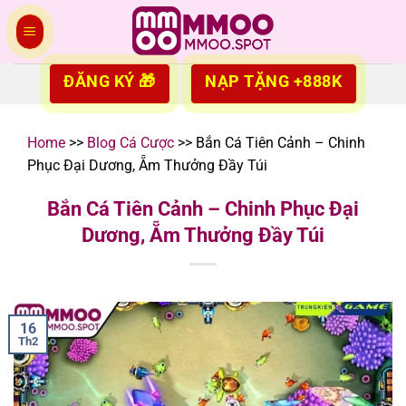
Skip
to
content
ĐĂNG KÝ 🎁
NẠP TẶNG +888K
Home
>>
Blog Cá Cược
>>
Bắn Cá Tiên Cảnh – Chinh
Phục Đại Dương, Ẵm Thưởng Đầy Túi
Bắn Cá Tiên Cảnh – Chinh Phục Đại
Dương, Ẵm Thưởng Đầy Túi
16
Th2