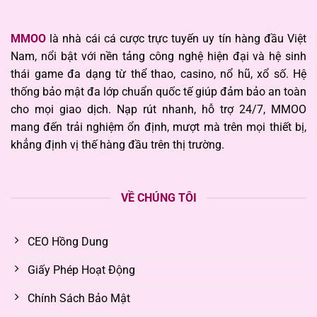
MMOO
là nhà cái cá cược trực tuyến uy tín hàng đầu Việt
Nam, nổi bật với nền tảng công nghệ hiện đại và hệ sinh
thái game đa dạng từ thể thao, casino, nổ hũ, xổ số. Hệ
thống bảo mật đa lớp chuẩn quốc tế giúp đảm bảo an toàn
cho mọi giao dịch. Nạp rút nhanh, hỗ trợ 24/7, MMOO
mang đến trải nghiệm ổn định, mượt mà trên mọi thiết bị,
khẳng định vị thế hàng đầu trên thị trường.
VỀ CHÚNG TÔI
CEO Hồng Dung
Giấy Phép Hoạt Động
Chính Sách Bảo Mật