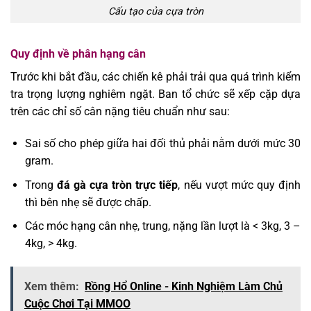
Cấu tạo của cựa tròn
Quy định về phân hạng cân
Trước khi bắt đầu, các chiến kê phải trải qua quá trình kiểm
tra trọng lượng nghiêm ngặt. Ban tổ chức sẽ xếp cặp dựa
trên các chỉ số cân nặng tiêu chuẩn như sau:
Sai số cho phép giữa hai đối thủ phải nằm dưới mức 30
gram.
Trong
đá gà cựa tròn trực tiếp
, nếu vượt mức quy định
thì bên nhẹ sẽ được chấp.
Các móc hạng cân nhẹ, trung, nặng lần lượt là < 3kg, 3 –
4kg, > 4kg.
Xem thêm:
Rồng Hổ Online - Kinh Nghiệm Làm Chủ
Cuộc Chơi Tại MMOO