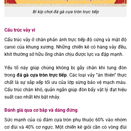
Bí kíp chơi đá gà cựa tròn trực tiếp
Cấu trúc vảy vi
Cấu trúc vảy ở chân phản ánh trực tiếp độ cứng và mật độ
canxi của khung xương. Những chiến kê có hàng vảy đều,
khít thường sở hữu ống chân chịu được lực va đập mạnh.
Yếu tố này giúp chúng không bị gãy chân khi tung đòn
trong
đá gà cựa tròn trực tiếp
. Các loại vảy “án thiên” thực
chất là sự sắp xếp tối ưu của lớp sừng bảo vệ mạch máu.
Cấu trúc chân khô, quản ngắn giúp đòn bẩy vật lý đạt hiệu
suất cao nhất khi bật nhảy.
Đánh giá qua cơ bắp và dáng đứng
Sức mạnh của cú đâm cựa tròn phụ thuộc 60% vào nhóm
cơ đùi và 40% cơ ngực. Một chiến kê giỏi cần có vòng đùi