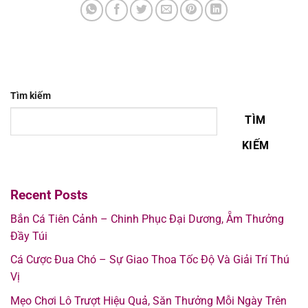
Tìm kiếm
TÌM
KIẾM
Recent Posts
Bắn Cá Tiên Cảnh – Chinh Phục Đại Dương, Ẵm Thưởng
Đầy Túi
Cá Cược Đua Chó – Sự Giao Thoa Tốc Độ Và Giải Trí Thú
Vị
Mẹo Chơi Lô Trượt Hiệu Quả, Săn Thưởng Mỗi Ngày Trên