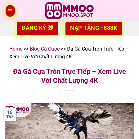
Skip
to
content
ĐĂNG KÝ 🎁
NẠP TẶNG +888K
Home
>>
Blog Cá Cược
>>
Đá Gà Cựa Tròn Trực Tiếp –
Xem Live Với Chất Lượng 4K
Đá Gà Cựa Tròn Trực Tiếp – Xem Live
Với Chất Lượng 4K
16
Th2