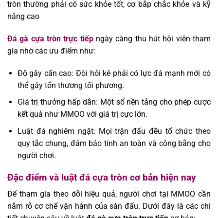
tròn thường phải có sức khỏe tốt, cơ bắp chắc khỏe và kỹ
năng cao
Đá gà cựa tròn trực tiếp
ngày càng thu hút hội viên tham
gia nhờ các ưu điểm như:
Độ gây cấn cao: Đòi hỏi kê phải có lực đá mạnh mới có
thể gây tổn thương tối phương.
Giá trị thưởng hấp dẫn: Một số nền tảng cho phép cược
kết quả như
MMOO
với giá trị cực lớn.
Luật đá nghiêm ngặt: Mọi trận đấu đều tổ chức theo
quy tắc chung, đảm bảo tính an toàn và công bằng cho
người chơi.
Đặc điểm và luật đá cựa tròn cơ bản hiện nay
Để tham gia theo dõi hiệu quả, người chơi tại MMOO cần
nắm rõ cơ chế vận hành của sàn đấu. Dưới đây là các chi