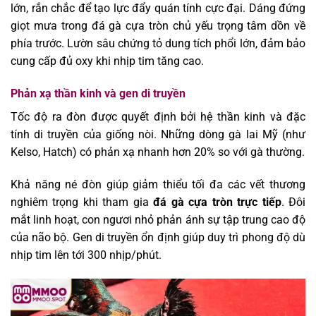
lớn, rắn chắc để tạo lực đẩy quán tính cực đại. Dáng đứng
giọt mưa trong đá gà cựa tròn
chủ yếu trọng tâm dồn về
phía trước. Lườn sâu chứng tỏ dung tích phổi lớn, đảm bảo
cung cấp đủ oxy khi nhịp tim tăng cao.
Phản xạ thần kinh và gen di truyền
Tốc độ ra đòn được quyết định bởi hệ thần kinh và đặc
tính di truyền của giống nòi. Những dòng gà lai Mỹ (như
Kelso, Hatch) có phản xạ nhanh hơn 20% so với gà thường.
Khả năng né đòn giúp giảm thiểu tối đa các vết thương
nghiêm trọng khi tham gia
đá gà cựa tròn trực tiếp
. Đôi
mắt linh hoạt, con ngươi nhỏ phản ánh sự tập trung cao độ
của não bộ. Gen di truyền ổn định giúp duy trì phong độ dù
nhịp tim lên tới 300 nhịp/phút.