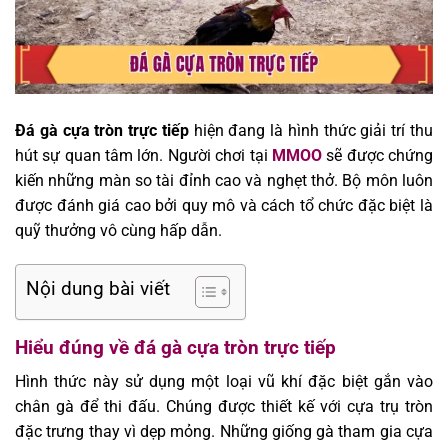
Đá gà cựa tròn trực tiếp
hiện đang là hình thức giải trí thu
hút sự quan tâm lớn. Người chơi tại
MMOO
sẽ được chứng
kiến những màn so tài đỉnh cao và nghẹt thở. Bộ môn luôn
được đánh giá cao bởi quy mô và cách tổ chức đặc biệt là
quỹ thưởng vô cùng hấp dẫn.
Nội dung bài viết
Hiểu đúng về đá gà cựa tròn trực tiếp
Hình thức này sử dụng một loại vũ khí đặc biệt gắn vào
chân gà để thi đấu. Chúng được thiết kế với cựa trụ tròn
đặc trưng thay vì dẹp mỏng. Những giống gà tham gia cựa