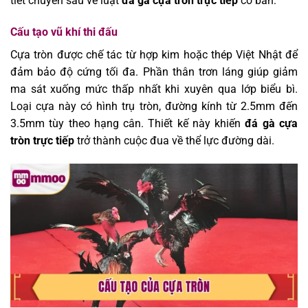
tiết chuyên sâu về luật
đá gà cựa tròn trực tiếp
cơ bản:
Cấu tạo vũ khí thi đấu
Cựa tròn được chế tác từ hợp kim hoặc thép Việt Nhật để
đảm bảo độ cứng tối đa. Phần thân trơn láng giúp giảm
ma sát xuống mức thấp nhất khi xuyên qua lớp biểu bì.
Loại cựa này có hình trụ tròn, đường kính từ 2.5mm đến
3.5mm tùy theo hạng cân. Thiết kế này khiến
đá gà cựa
tròn trực tiếp
trở thành cuộc đua về thể lực đường dài.