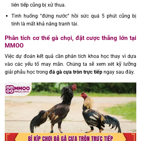
liên tiếp cũng bị xử thua.
Tình huống “đứng nước” hồi sức quá 5 phút cũng bị
tính là mất khả năng tranh tài.
Phân tích cơ thể gà chọi, đặt cược thắng lớn tại
MMOO
Việc dự đoán kết quả cần phân tích khoa học thay vì dựa
vào các yếu tố may mắn. Chúng ta sẽ xem xét kỹ lưỡng
giải phẫu học trong
đá gà cựa tròn trực tiếp
ngay sau đây.