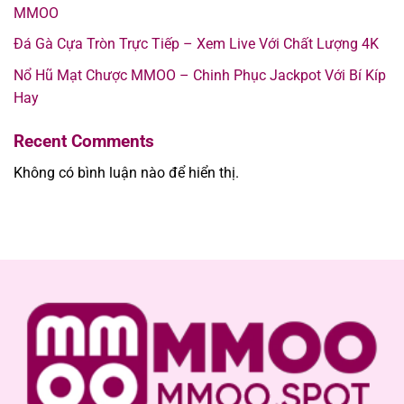
MMOO
Đá Gà Cựa Tròn Trực Tiếp – Xem Live Với Chất Lượng 4K
Nổ Hũ Mạt Chược MMOO – Chinh Phục Jackpot Với Bí Kíp
Hay
Recent Comments
Không có bình luận nào để hiển thị.