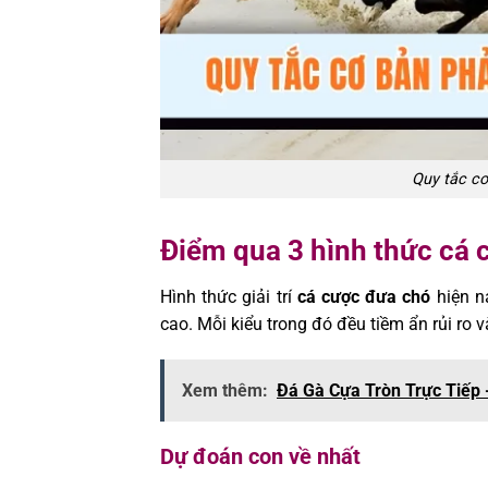
Quy tắc cơ 
Điểm qua 3 hình thức cá 
Hình thức giải trí
cá cược đưa chó
hiện na
cao. Mỗi kiểu trong đó đều tiềm ẩn rủi ro 
Xem thêm:
Đá Gà Cựa Tròn Trực Tiếp 
Dự đoán con về nhất