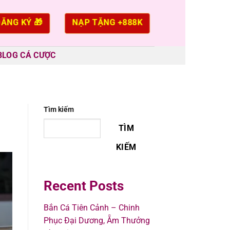
ĂNG KÝ 🎁
NẠP TẶNG +888K
BLOG CÁ CƯỢC
Tìm kiếm
TÌM
KIẾM
Recent Posts
Bắn Cá Tiên Cảnh – Chinh
Phục Đại Dương, Ẵm Thưởng