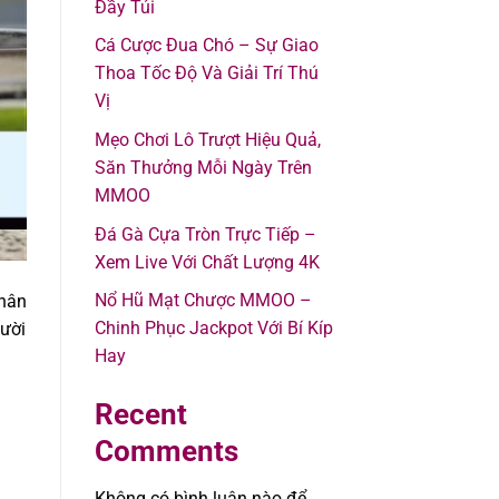
Đầy Túi
Cá Cược Đua Chó – Sự Giao
Thoa Tốc Độ Và Giải Trí Thú
Vị
Mẹo Chơi Lô Trượt Hiệu Quả,
Săn Thưởng Mỗi Ngày Trên
MMOO
Đá Gà Cựa Tròn Trực Tiếp –
Xem Live Với Chất Lượng 4K
Nổ Hũ Mạt Chược MMOO –
phân
Chinh Phục Jackpot Với Bí Kíp
gười
Hay
Recent
Comments
Không có bình luận nào để