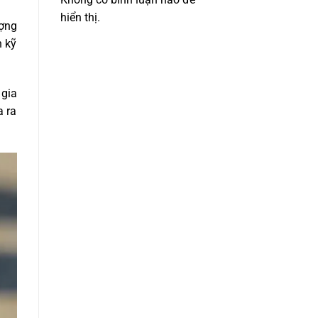
hiển thị.
ượng
n kỹ
 gia
a ra