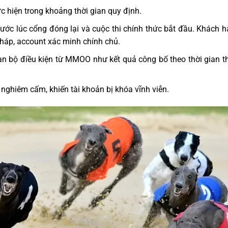
ực hiện trong khoảng thời gian quy định.
ớc lúc cổng đóng lại và cuộc thi chính thức bắt đầu. Khách 
áp, account xác minh chính chủ.
n bộ điều kiện từ
MMOO
như kết quả công bố theo thời gian t
 nghiêm cấm, khiến tài khoản bị khóa vĩnh viễn.