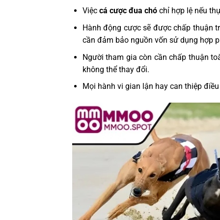
Việc
cá cược đua chó
chỉ hợp lệ nếu th
Hành động cược sẽ được chấp thuận trư
cần đảm bảo nguồn vốn sử dụng hợp ph
Người tham gia còn cần chấp thuận toà
không thể thay đổi.
Mọi hành vi gian lận hay can thiệp điều